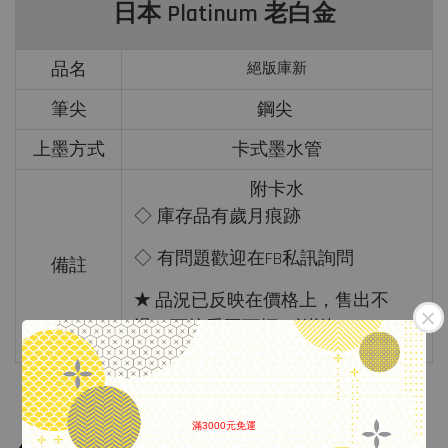
日本 Platinum 老白金
品名
絕版庫新
筆尖
鋼尖
上墨方式
卡式墨水管
附卡水
◇ 庫存品有歲月痕跡
◇ 有問題歡迎在FB私訊詢問
備註
★
品況已反映在價格上，售出不
退，可接受再下標，謝謝
滿3000元免運
.