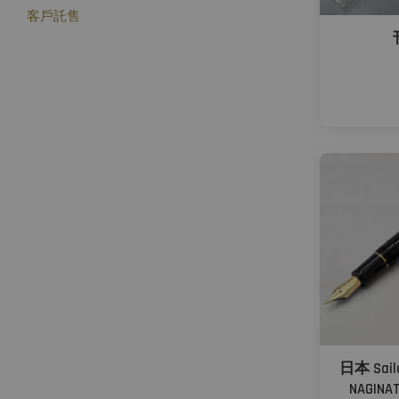
客戶託售
日本 Sai
NAGIN