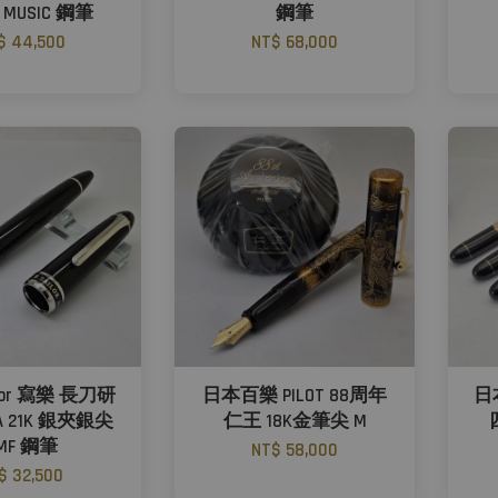
S MUSIC 鋼筆
鋼筆
$ 44,500
NT$ 68,000
lor 寫樂 長刀研
日本百樂 PILOT 88周年
日
TA 21K 銀夾銀尖
仁王 18K金筆尖 M
MF 鋼筆
NT$ 58,000
$ 32,500