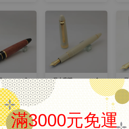
AILOR 21K金
日本寫樂SAILOR 14K金
日
KOP 石楠木桿
筆尖 PROFIT (PF)象牙白
筆
桿
$ 65,000
NT$ 5,500
滿3000元免運