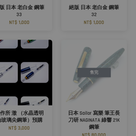
版 日本 老白金 鋼筆
絕版 日本 老白金 鋼筆
33
32
NT$ 1,000
NT$ 1,000
售完
作所 澈 （水晶透明
日本 Sailor 寫樂 筆王長
軸玻璃尖鋼筆）預購
刀研 NAGINATA 綠響 21K
鋼筆
NT$ 3,000
NT$ 80,000