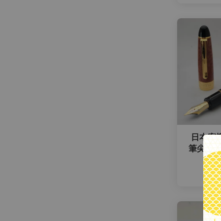
日本寫樂S
筆尖 筆王
NT