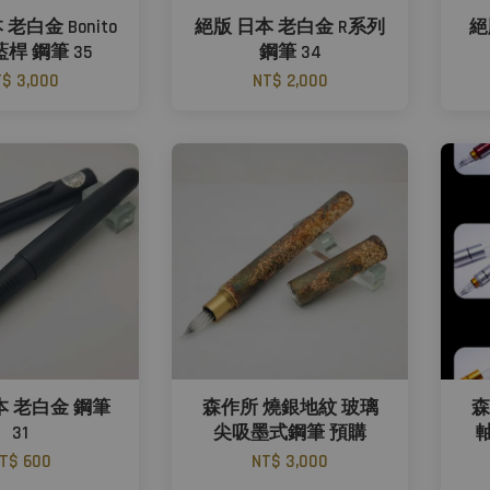
老白金 Bonito
絕版 日本 老白金 R系列
絕
藍桿 鋼筆 35
鋼筆 34
$ 3,000
NT$ 2,000
本 老白金 鋼筆
森作所 燒銀地紋 玻璃
森
31
尖吸墨式鋼筆 預購
T$ 600
NT$ 3,000