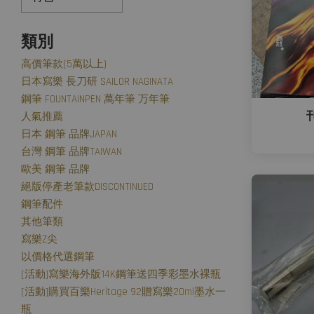
類別
高價筆款(5萬以上)
日本寫樂 長刀研 SAILOR NAGINATA
鋼筆 FOUNTAINPEN 萬年筆 万年筆
人氣推薦
日本 鋼筆 品牌JAPAN
台灣 鋼筆 品牌TAIWAN
歐美 鋼筆 品牌
絕版停產老筆款DISCONTINUED
鋼筆配件
其他筆類
寫樂Z尖
以價格代選鋼筆
[活動]寫樂海外版14K鋼筆送四季彩墨水裸瓶
[活動]購買百樂Heritage 92贈寫樂20ml墨水一
瓶