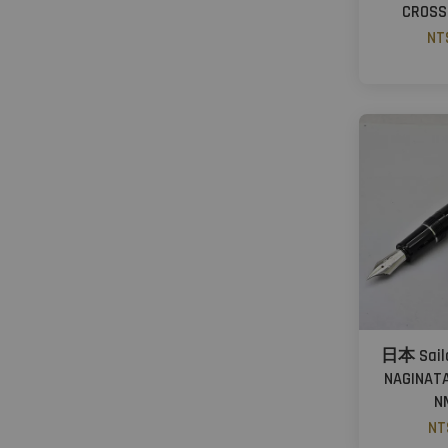
CROS
NT
日本 Sai
NAGINA
N
NT