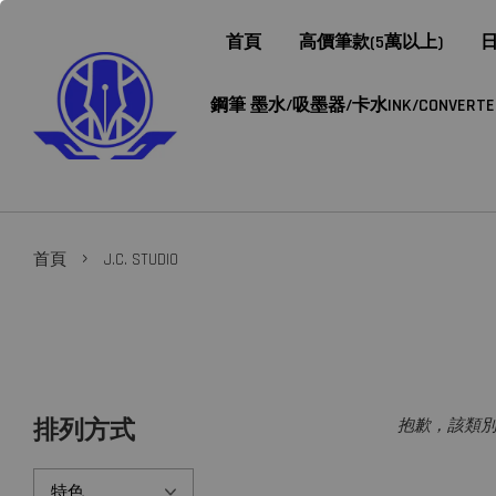
首頁
高價筆款(5萬以上)
日
鋼筆 墨水/吸墨器/卡水INK/CONVERTER/
›
首頁
J.C. STUDIO
排列方式
抱歉，該類