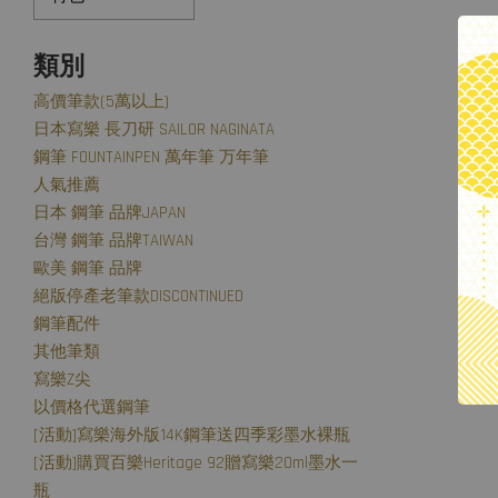
類別
高價筆款(5萬以上)
日本寫樂 長刀研 SAILOR NAGINATA
鋼筆 FOUNTAINPEN 萬年筆 万年筆
人氣推薦
日本 鋼筆 品牌JAPAN
台灣 鋼筆 品牌TAIWAN
歐美 鋼筆 品牌
絕版停產老筆款DISCONTINUED
鋼筆配件
其他筆類
寫樂Z尖
以價格代選鋼筆
[活動]寫樂海外版14K鋼筆送四季彩墨水裸瓶
[活動]購買百樂Heritage 92贈寫樂20ml墨水一
瓶