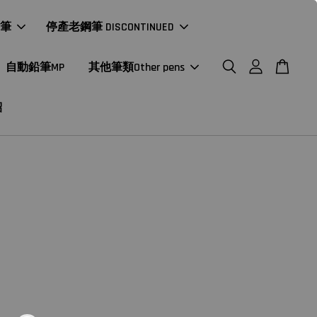
年筆
停產老鋼筆 DISCONTINUED
自動鉛筆MP
其他筆類Other pens
紹