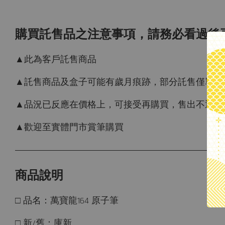
購買託售品之注意事項，請務必看過後
▲此為客戶託售商品
▲託售商品及盒子可能有歲月痕跡，部分託售僅單筆，
▲品況已反應在價格上，可接受再購買，售出不退，
▲歡迎至實體門市賞筆購買
商品說明
□ 品名：萬寶龍164 原子筆
□ 新/舊：庫新