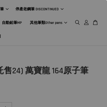
年筆
停產老鋼筆 DISCONTINUED
自動鉛筆MP
其他筆類Other pens
紹
售24) 萬寶龍 164原子筆