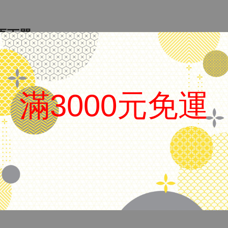
再下單：
無盒(請於商品說明中確認。)
滿3000元免運
謝謝
.