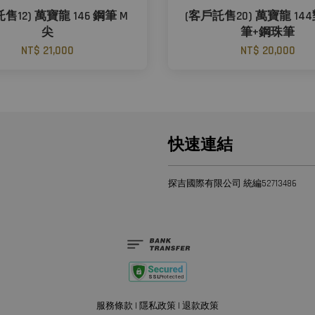
售12) 萬寶龍 146 鋼筆 M
(客戶託售20) 萬寶龍 14
尖
筆+鋼珠筆
NT$ 21,000
NT$ 20,000
快速連結
探吉國際有限公司 統編52713486
服務條款
|
隱私政策
|
退款政策