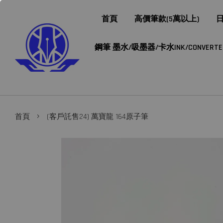
首頁
高價筆款(5萬以上)
日
鋼筆 墨水/吸墨器/卡水INK/CONVERTER/
›
首頁
(客戶託售24) 萬寶龍 164原子筆