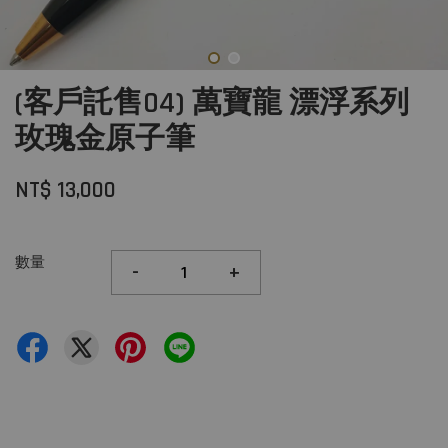
(客戶託售04) 萬寶龍 漂浮系列
玫瑰金原子筆
NT$ 13,000
數量
-
+