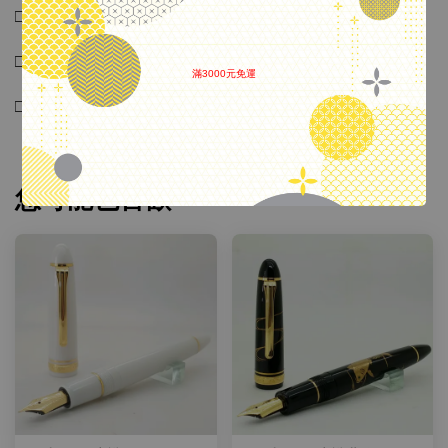
□ 品名：萬寶龍漂浮玫瑰金原子筆
□ 新/舊：庫存新品
滿3000元免運
.
□ 配件：無盒
您可能也喜歡