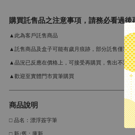
購買託售品之注意事項，請務必看過後
▲此為客戶託售商品
▲託售商品及盒子可能有歲月痕跡，部分託售僅單筆，
▲品況已反應在價格上，可接受再購買，售出不退，
▲歡迎至實體門市賞筆購買
商品說明
□ 品名：漂浮簽字筆
□ 新/舊：庫新