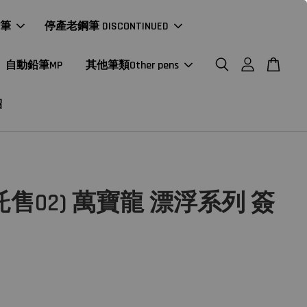
年筆
停產老鋼筆 DISCONTINUED
自動鉛筆MP
其他筆類Other pens
紹
託售02) 萬寶龍 漂浮系列 簽
0