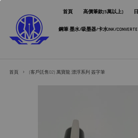
首頁
高價筆款(5萬以上)
日
鋼筆 墨水/吸墨器/卡水INK/CONVERTER/
›
首頁
(客戶託售02) 萬寶龍 漂浮系列 簽字筆