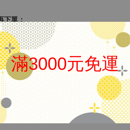
再下單：
無盒(請於商品說明中確認。)
滿3000元免運
謝謝
.