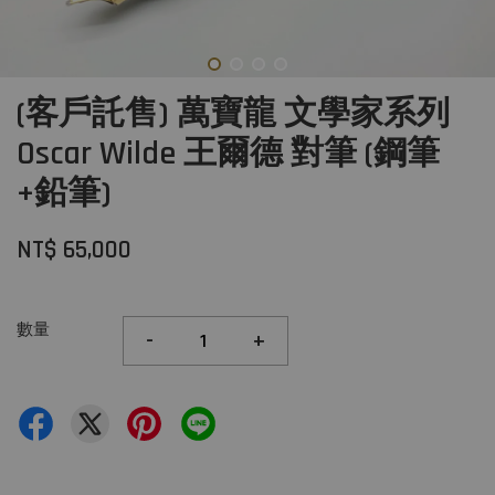
(客戶託售) 萬寶龍 文學家系列
Oscar Wilde 王爾德 對筆 (鋼筆
+鉛筆)
NT$ 65,000
數量
-
+