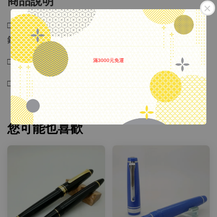
商品說明
□ 品名：萬寶龍文學家系列 Oscar Wilde 王爾德 對筆
鋼筆 M尖+鉛筆
□ 新/舊：庫新
滿3000元免運
.
□ 配件：附盒
您可能也喜歡