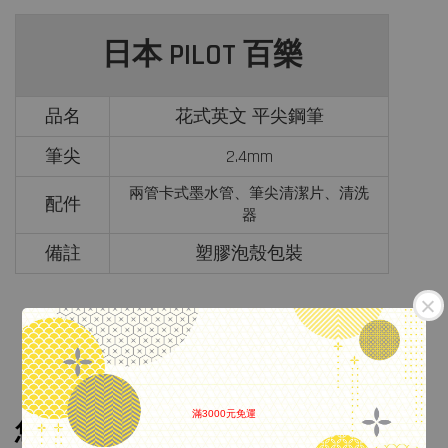
日本 PILOT 百樂
品名
花式英文 平尖鋼筆
筆尖
2.4mm
兩管卡式墨水管、筆尖清潔片、清洗
配件
器
備註
塑膠泡殼包裝
滿3000元免運
您可能也喜歡
.