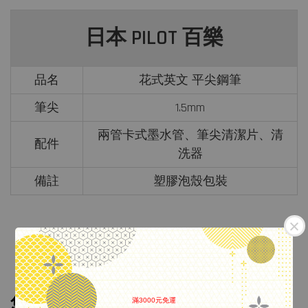
日本 PILOT 百樂
品名
花式英文 平尖鋼筆
筆尖
1.5mm
兩管卡式墨水管、筆尖清潔片、清
配件
洗器
備註
塑膠泡殼包裝
您可能也喜歡
滿3000元免運