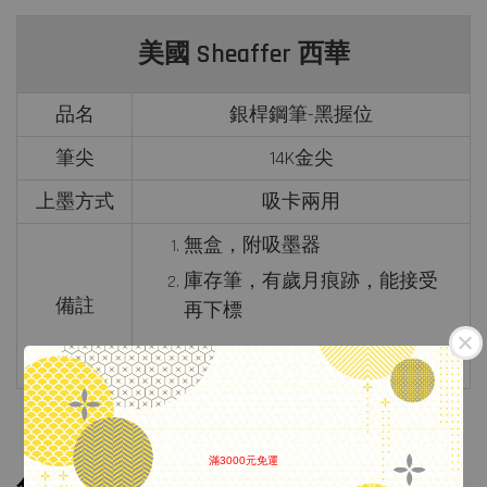
美國 Sheaffer 西華
品名
銀桿鋼筆-黑握位
筆尖
14K金尖
上墨方式
吸卡兩用
無盒，附吸墨器
庫存筆，有歲月痕跡，能接受
備註
再下標
滿3000元免運
.