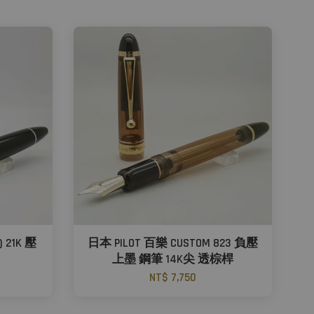
) 21K 壓
日本 PILOT 百樂 CUSTOM 823 負壓
上墨 鋼筆 14K尖 透棕桿
NT$ 7,750