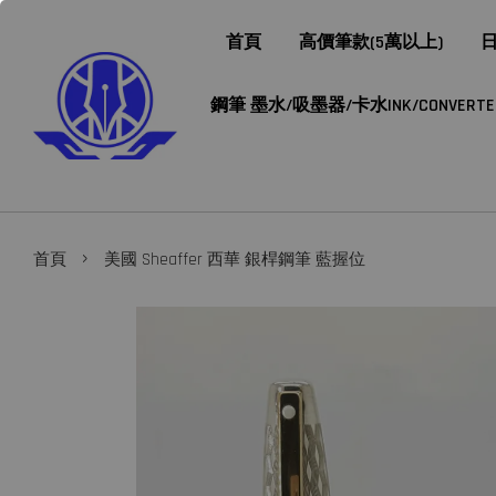
首頁
高價筆款(5萬以上)
日
鋼筆 墨水/吸墨器/卡水INK/CONVERTER/
›
首頁
美國 Sheaffer 西華 銀桿鋼筆 藍握位