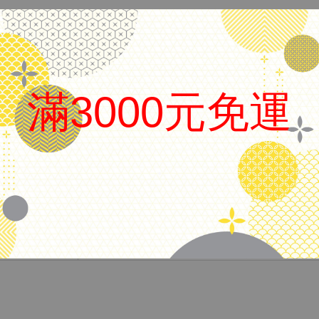
美國 Sheaffer 西華
滿3000元免運
品名
銀桿鋼筆-藍握位
筆尖
14K金尖
上墨方式
吸卡兩用
.
無盒，附吸墨器
庫存筆，有歲月痕跡，能接受再下標
備註