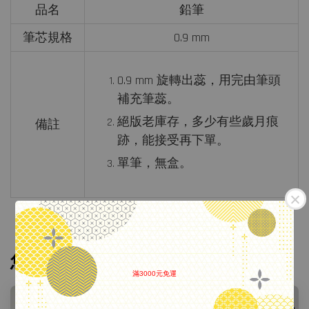
品名
鉛筆
筆芯規格
0.9 mm
0.9 mm 旋轉出蕊，用完由筆頭
補充筆蕊。
絕版老庫存，多少有些歲月痕
備註
跡，能接受再下單。
單筆，無盒。
您可能也喜歡
滿3000元免運
.