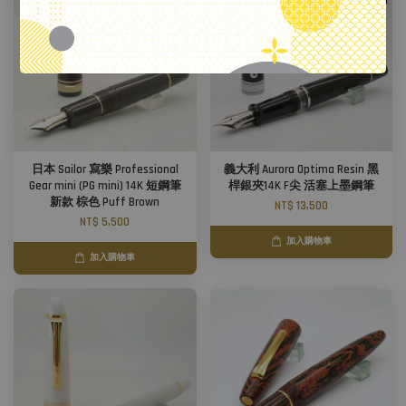
日本 Sailor 寫樂 Professional
義大利 Aurora Optima Resin 黑
Gear mini (PG mini) 14K 短鋼筆
桿銀夾14K F尖 活塞上墨鋼筆
新款 棕色 Puff Brown
NT$ 13,500
NT$ 5,500
加入購物車
加入購物車