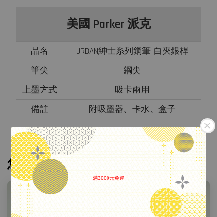
美國 Parker 派克
品名
URBAN紳士系列鋼筆-白夾銀桿
筆尖
鋼尖
上墨方式
吸卡兩用
備註
附吸墨器、卡水、盒子
您可能也喜歡
滿3000元免運
.