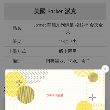
美國 Parker 派克
Sonnet 商籟系列鋼筆-格紋桿 金夾金
品名
尖
筆尖
18K金 F尖
上墨方式
吸卡兩用
備註
附吸墨器、卡水、盒子
您可能也喜歡
滿3000元免運
.