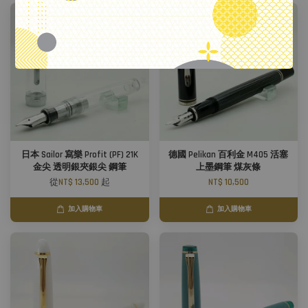
日本 Sailor 寫樂 Profit (PF) 21K
德國 Pelikan 百利金 M405 活塞
金尖 透明銀夾銀尖 鋼筆
上墨鋼筆 煤灰條
從
NT$ 13,500
起
NT$ 10,500
加入購物車
加入購物車