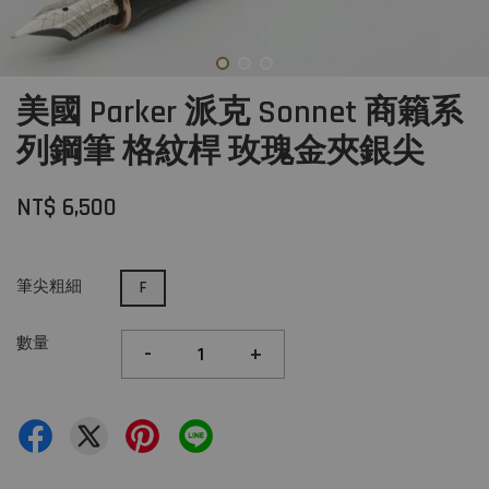
美國 Parker 派克 Sonnet 商籟系
列鋼筆 格紋桿 玫瑰金夾銀尖
NT$ 6,500
筆尖粗細
F
數量
-
+