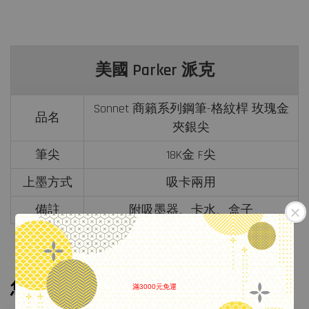
美國 Parker 派克
Sonnet 商籟系列鋼筆-格紋桿 玫瑰金
品名
夾銀尖
筆尖
18K金 F尖
上墨方式
吸卡兩用
備註
附吸墨器、卡水、盒子
您可能也喜歡
滿3000元免運
.