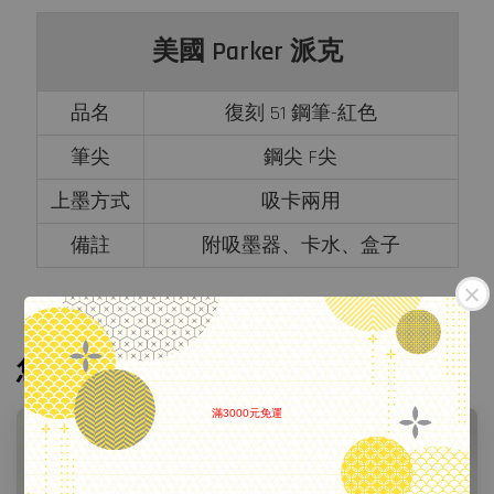
美國 Parker 派克
品名
復刻 51 鋼筆-紅色
筆尖
鋼尖 F尖
上墨方式
吸卡兩用
備註
附吸墨器、卡水、盒子
您可能也喜歡
滿3000元免運
.