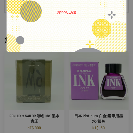
滿3000元免運
.
您可能也喜歡
PENLUX x SAILOR 聯名 Mo' 墨水
日本 Platinum 白金 鋼筆用墨
青玉
水-紫色
NT$ 800
NT$ 150