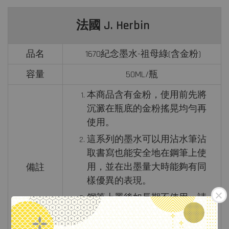
法國 J. Herbin
品名
1670紀念墨水-祖母綠(含金粉)
容量
50ML/瓶
本商品含有金粉，使用前先將
沉澱在瓶底的金粉搖晃均勻再
使用。
這系列的墨水可以用沾水筆沾
取書寫也能安全地在鋼筆上使
用，並在出墨量大時能夠有同
備註
樣優異的表現。
鋼筆上墨後如長期不使用，請
清洗乾淨後再存放，以確保下
次書寫墨水的流暢性。