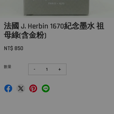
法國 J. Herbin 1670紀念墨水 祖
母綠(含金粉)
NT$ 850
數量
-
+