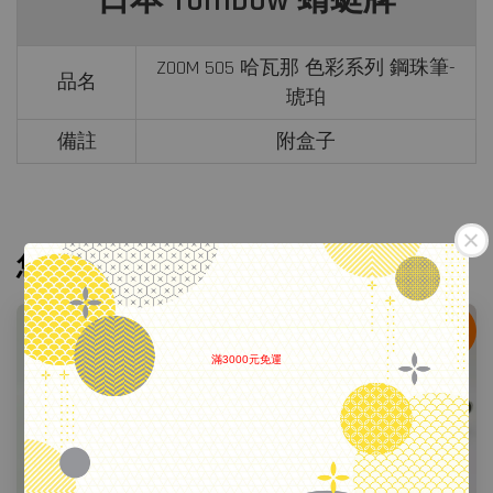
日本 Tombow 蜻蜓牌
ZOOM 505 哈瓦那 色彩系列 鋼珠筆-
品名
琥珀
備註
附盒子
您可能也喜歡
鋼珠筆
滿3000元免運
.