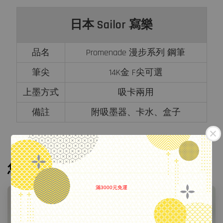
日本 Sailor 寫樂
品名
Promenade 漫步系列 鋼筆
筆尖
14K金 F尖可選
上墨方式
吸卡兩用
備註
附吸墨器、卡水、盒子
您可能也喜歡
滿3000元免運
.