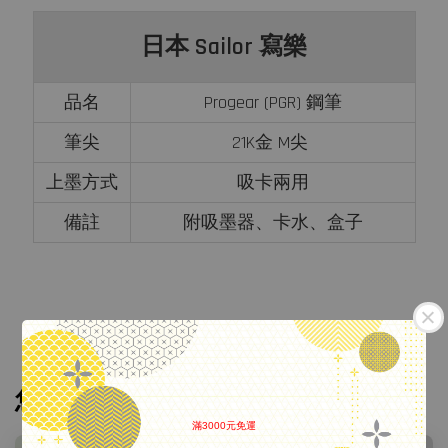
日本 Sailor 寫樂
品名
Progear (PGR) 鋼筆
筆尖
21K金 M尖
上墨方式
吸卡兩用
備註
附吸墨器、卡水、盒子
您可能也喜歡
滿3000元免運
.