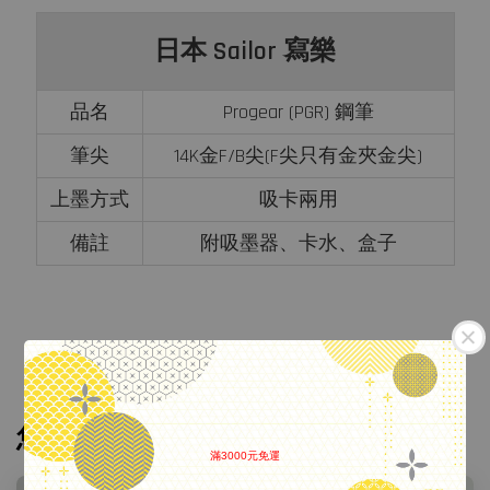
日本 Sailor 寫樂
品名
Progear (PGR) 鋼筆
筆尖
14K金F/B尖(F尖只有金夾金尖)
上墨方式
吸卡兩用
備註
附吸墨器、卡水、盒子
您可能也喜歡
滿3000元免運
.