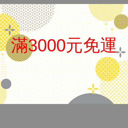
日本 Sailor 寫樂
滿3000元免運
品名
Lecoule寶石系列鋼筆
筆尖
MF尖
上墨方式
吸卡兩用
.
備註
附吸墨器、卡水、盒子