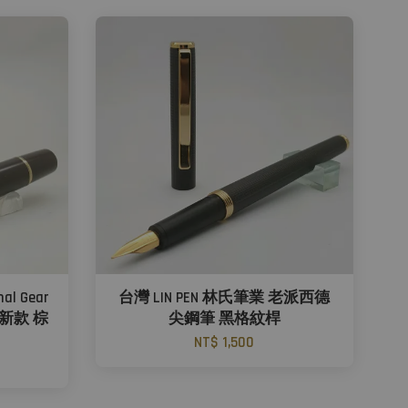
al Gear
台灣 LIN PEN 林氏筆業 老派西德
筆 新款 棕
尖鋼筆 黑格紋桿
NT$ 1,500