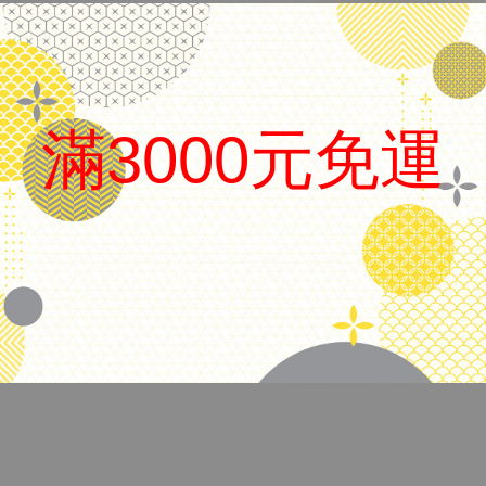
日本 Sailor 寫樂
滿3000元免運
品名
Fasciner 鋼筆
筆尖
F尖
.
上墨方式
吸卡兩用
備註
附吸墨器、卡水、盒子