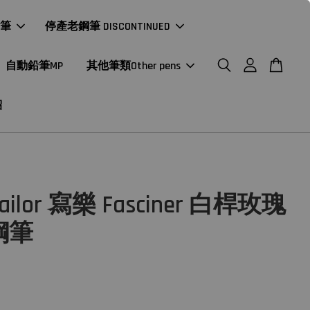
年筆
停產老鋼筆 DISCONTINUED
自動鉛筆MP
其他筆類Other pens
紹
ilor 寫樂 Fasciner 白桿玫瑰
鋼筆