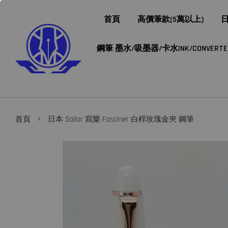
首頁
高價筆款(5萬以上)
日
鋼筆 墨水/吸墨器/卡水INK/CONVERTER/
›
首頁
日本 Sailor 寫樂 Fasciner 白桿玫瑰金夾 鋼筆