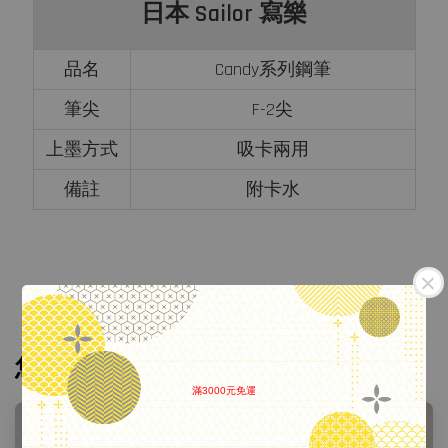
日本 Sailor 寫樂
品名
Candy系列鋼筆
筆尖
F-2尖
上墨方式
吸卡兩用
備註
附卡水
您可能也喜歡
滿3000元免運
.