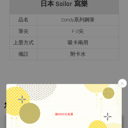
日本 Sailor 寫樂
品名
Candy系列鋼筆
筆尖
F-2尖
上墨方式
吸卡兩用
備註
附卡水
您可能也喜歡
滿3000元免運
.