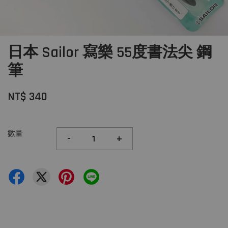
日本 Sailor 寫樂 55度書法尖 鋼
筆
NT$ 340
數量
-
+