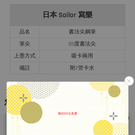
日本 Sailor 寫樂
品名
書法尖鋼筆
筆尖
55度書法尖
上墨方式
吸卡兩用
備註
附2管卡水
您可能也喜歡
滿3000元免運
.