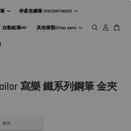
年筆
停產老鋼筆 DISCONTINUED
自動鉛筆MP
其他筆類Other pens
紹
ailor 寫樂 鐵系列鋼筆 金夾
售完