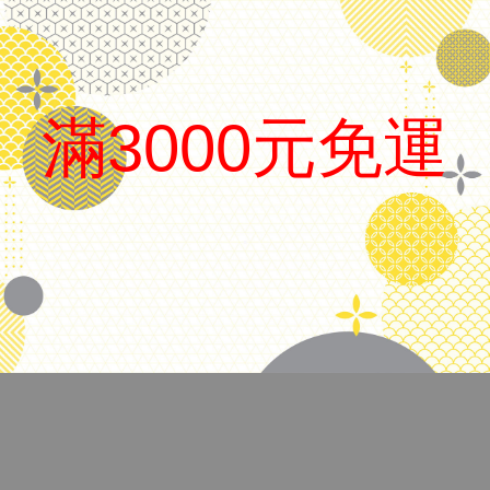
日本 Sailor 寫樂
滿3000元免運
品名
鐵系列鋼筆
筆尖
MF尖
.
上墨方式
吸卡兩用
備註
附吸墨器、卡水、盒子