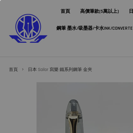
首頁
高價筆款(5萬以上)
日
鋼筆 墨水/吸墨器/卡水INK/CONVERTER/
›
首頁
日本 Sailor 寫樂 鐵系列鋼筆 金夾