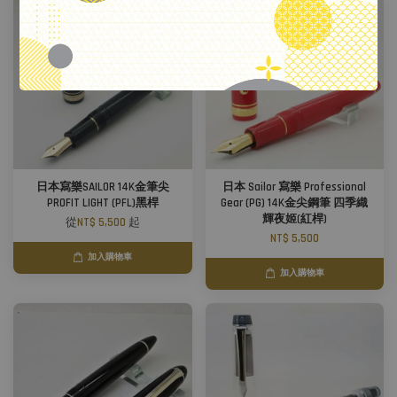
日本寫樂SAILOR 14K金筆尖
日本 Sailor 寫樂 Professional
PROFIT LIGHT (PFL)黑桿
Gear (PG) 14K金尖鋼筆 四季織
輝夜姬(紅桿)
從
NT$ 5,500
起
NT$ 5,500
加入購物車
加入購物車