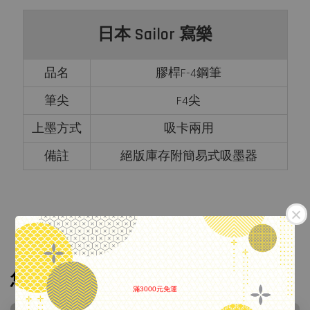
日本 Sailor 寫樂
品名
膠桿F-4鋼筆
筆尖
F4尖
上墨方式
吸卡兩用
備註
絕版庫存附簡易式吸墨器
您可能也喜歡
滿3000元免運
.