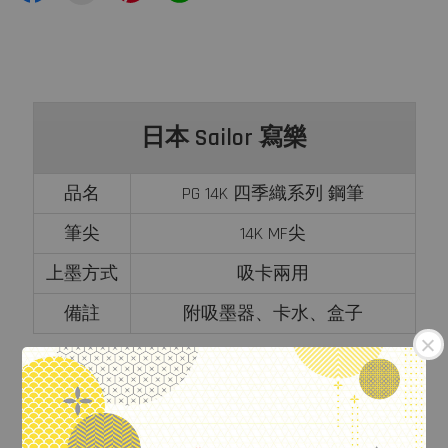
日本 Sailor 寫樂
品名
PG 14K 四季織系列 鋼筆
筆尖
14K MF尖
上墨方式
吸卡兩用
備註
附吸墨器、卡水、盒子