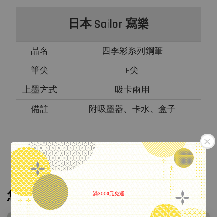
日本 Sailor 寫樂
品名
四季彩系列鋼筆
筆尖
F尖
上墨方式
吸卡兩用
備註
附吸墨器、卡水、盒子
您可能也喜歡
滿3000元免運
.