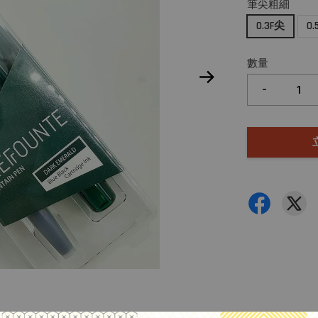
筆尖粗細
0.3F尖
0
數量
-