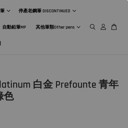
年筆
停產老鋼筆 DISCONTINUED
自動鉛筆MP
其他筆類Other pens
紹
atinum 白金 Prefounte 青年
綠色