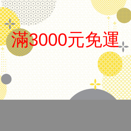
日本 Platinum 白金
滿3000元免運
品名
Prefounte 青年鋼筆
筆尖
0.3 F尖/ 0.5 M尖 可選
.
上墨方式
吸卡兩用
備註
附卡水