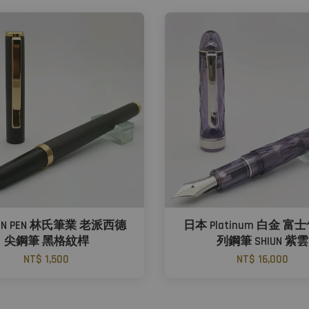
IN PEN 林氏筆業 老派西德
日本 Platinum 白金 
尖鋼筆 黑格紋桿
列鋼筆 SHIUN 紫雲
NT$ 1,500
NT$ 16,000