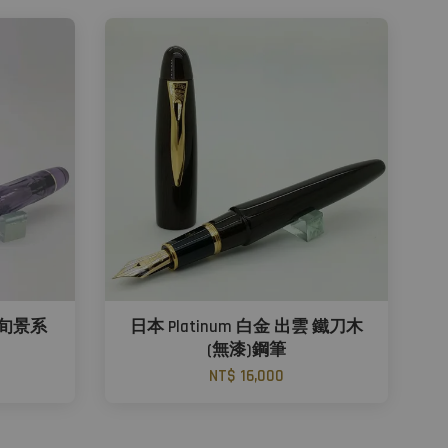
富士旬景系
日本 Platinum 白金 出雲 鐵刀木
(無漆)鋼筆
NT$ 16,000