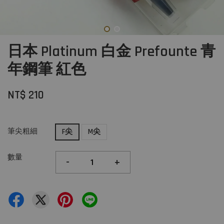
日本 Platinum 白金 Prefounte 青
年鋼筆 紅色
NT$ 210
筆尖粗細
F尖
M尖
數量
-
+