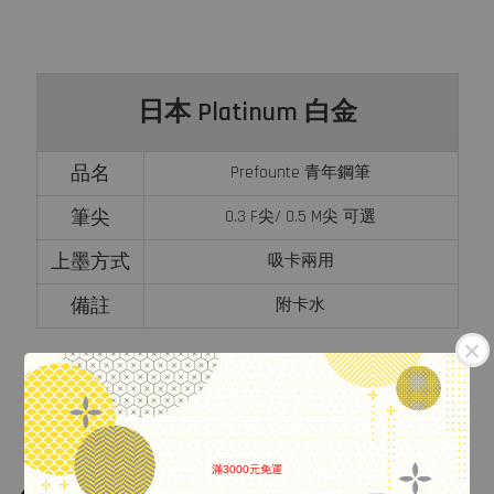
日本 Platinum 白金
品名
Prefounte 青年鋼筆
筆尖
0.3 F尖/ 0.5 M尖 可選
上墨方式
吸卡兩用
備註
附卡水
滿3000元免運
.