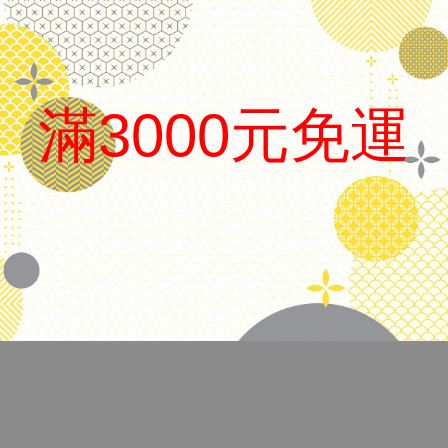
日本 Platinum 白金
滿3000元免運
品名
Prefounte 青年鋼筆
筆尖
0.3 F尖/ 0.5 M尖 可選
.
上墨方式
吸卡兩用
備註
附卡水