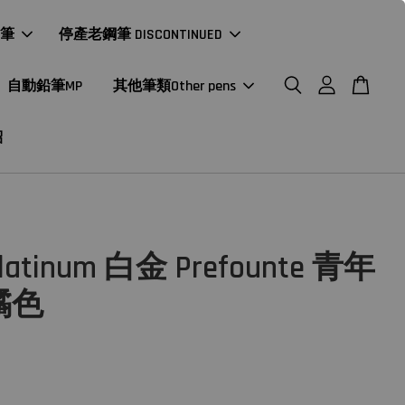
年筆
停產老鋼筆 DISCONTINUED
自動鉛筆MP
其他筆類Other pens
紹
atinum 白金 Prefounte 青年
橘色