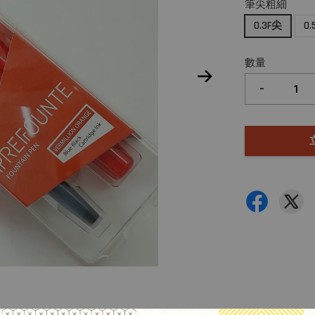
筆尖粗細
0.3F尖
0
數量
-