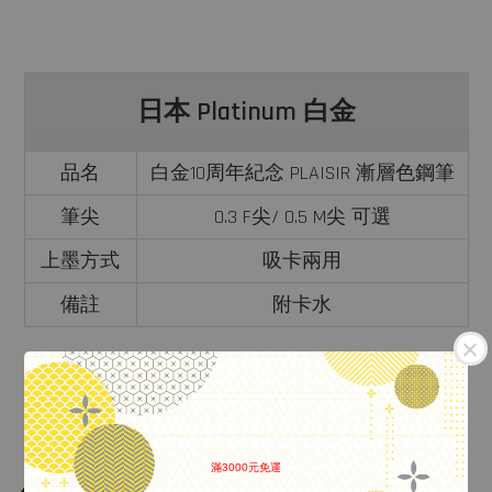
日本 Platinum 白金
品名
白金10周年紀念 PLAISIR 漸層色鋼筆
筆尖
0.3 F尖/ 0.5 M尖 可選
上墨方式
吸卡兩用
備註
附卡水
滿3000元免運
.