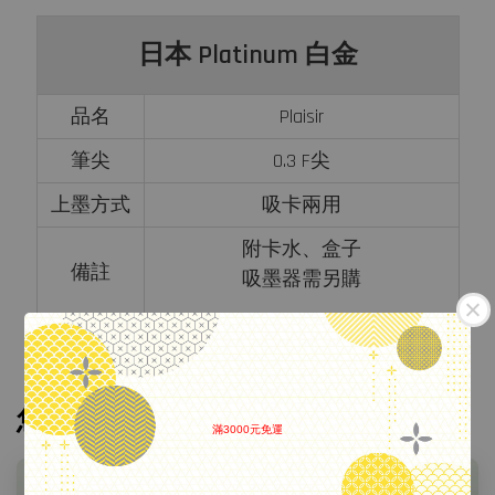
日本 Platinum 白金
品名
Plaisir
筆尖
0.3 F尖
上墨方式
吸卡兩用
附卡水、盒子
備註
吸墨器需另購
您可能也喜歡
滿3000元免運
.