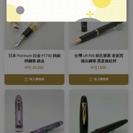
日本 Platinum 白金 PT790 純銀
台灣 LIN PEN 林氏筆業 老派西
桿鋼筆 鍛金
德尖鋼筆 黑直條紋桿
NT$ 40,000
NT$ 1,500
加入購物車
加入購物車