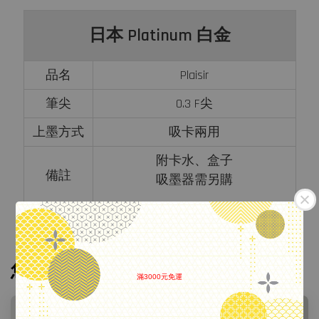
日本 Platinum 白金
品名
Plaisir
筆尖
0.3 F尖
上墨方式
吸卡兩用
附卡水、盒子
備註
吸墨器需另購
您可能也喜歡
滿3000元免運
.