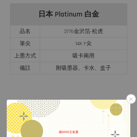
日本 Platinum 白金
品名
3776金沢箔-松虎
筆尖
14K F尖
上墨方式
吸卡兩用
備註
附吸墨器、卡水、盒子
滿3000元免運