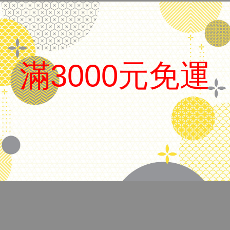
日本 Platinum 白金
滿3000元免運
品名
3776 世紀 鋼筆
筆尖
14K /EF/F/SF/M/B/尖 可選
.
上墨方式
吸卡兩用
備註
附吸墨器、卡水、盒子