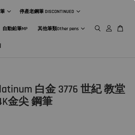
年筆
停產老鋼筆 DISCONTINUED
自動鉛筆MP
其他筆類Other pens
紹
latinum 白金 3776 世紀 教堂
14K金尖 鋼筆