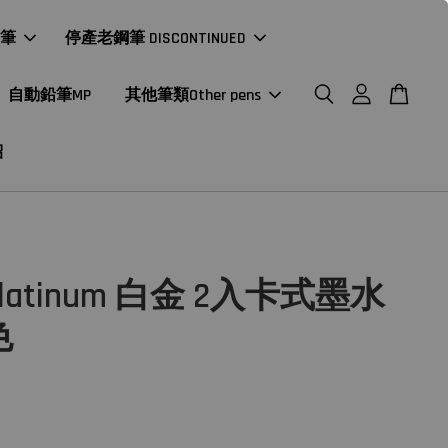
年筆
停產老鋼筆 DISCONTINUED
自動鉛筆MP
其他筆類Other pens
紹
latinum 白金 2入卡式墨水
色