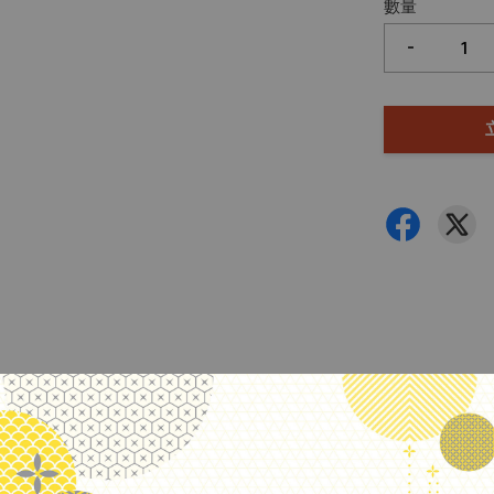
數量
-
日本 Platinum 白金