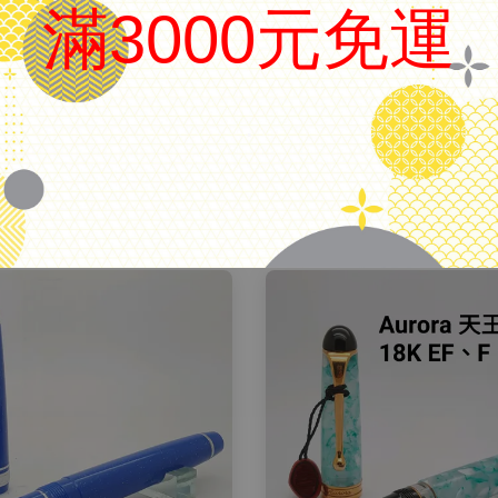
滿3000元免運
品名
卡式墨水管-黃色
容量
2支裝
備註
僅適用於日本白金鋼筆
.