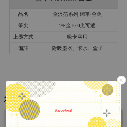
品名
金沢箔系列 鋼筆-金魚
筆尖
18K金 F/M尖可選
上墨方式
吸卡兩用
備註
附吸墨器、卡水、盒子
您可能也喜歡
滿3000元免運
.