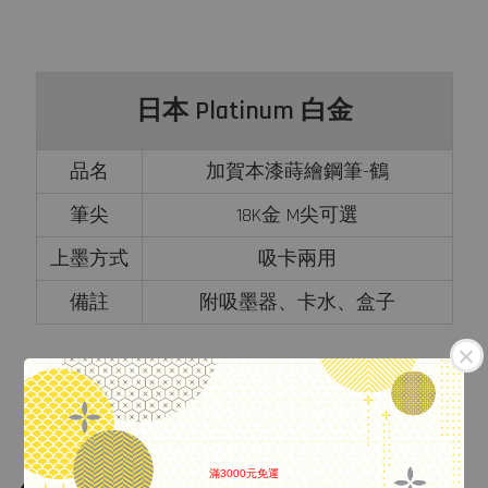
日本 Platinum 白金
品名
加賀本漆蒔繪鋼筆-鶴
筆尖
18K金 M尖可選
上墨方式
吸卡兩用
備註
附吸墨器、卡水、盒子
滿3000元免運