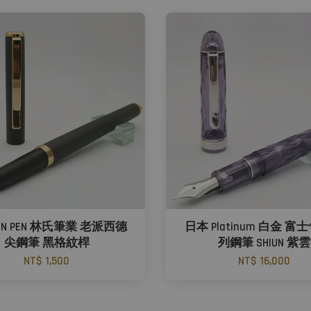
IN PEN 林氏筆業 老派西德
日本 Platinum 白金 
尖鋼筆 黑格紋桿
列鋼筆 SHIUN 紫雲
NT$ 1,500
NT$ 16,000