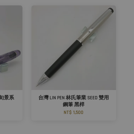
富士旬景系
台灣 LIN PEN 林氏筆業 SEED 雙用
鋼筆 黑桿
NT$ 1,500