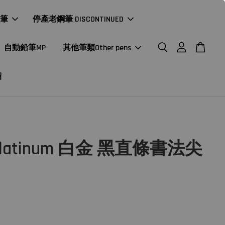
年筆
停產老鋼筆 DISCONTINUED
自動鉛筆MP
其他筆類Other pens
紹
latinum 白金 黑直條書法尖