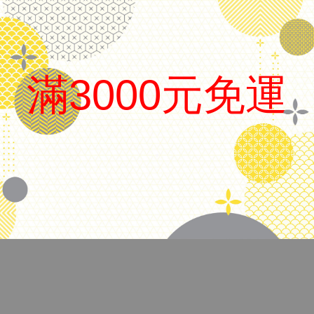
日本 Platinum 白金
滿3000元免運
品名
黑直條書法尖鋼筆
筆尖
書法尖
.
上墨方式
吸卡兩用
備註
附卡水、盒子