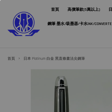
首頁
高價筆款(5萬以上)
日
鋼筆 墨水/吸墨器/卡水INK/CONVERTER/
›
首頁
日本 Platinum 白金 黑直條書法尖鋼筆