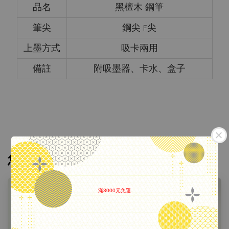
品名
黑檀木 鋼筆
筆尖
鋼尖 F尖
上墨方式
吸卡兩用
備註
附吸墨器、卡水、盒子
您可能也喜歡
滿3000元免運
.