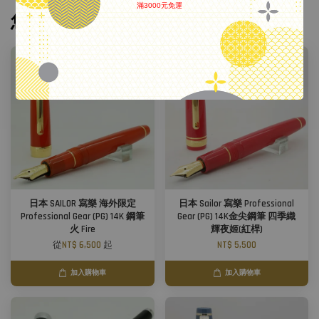
滿3000元免運
您可能也喜歡
.
日本 SAILOR 寫樂 海外限定
日本 Sailor 寫樂 Professional
Professional Gear (PG) 14K 鋼筆
Gear (PG) 14K金尖鋼筆 四季織
火 Fire
輝夜姬(紅桿)
從
NT$ 6,500
起
NT$ 5,500
加入購物車
加入購物車