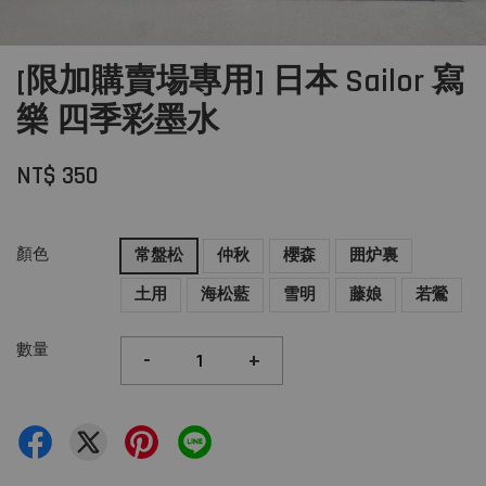
[限加購賣場專用] 日本 Sailor 寫
樂 四季彩墨水
NT$ 350
顏色
常盤松
仲秋
櫻森
囲炉裏
土用
海松藍
雪明
藤娘
若鶯
數量
-
+