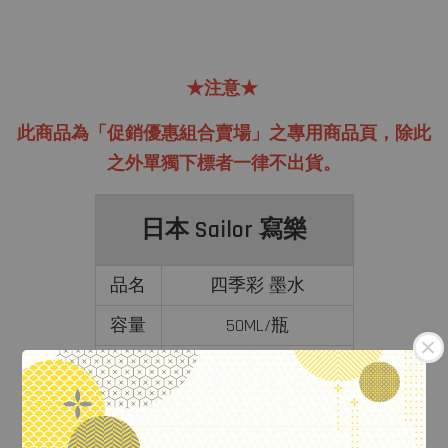
★注意★
此商品為「促銷優惠組合賣場」之專用商品頁，除此
之外單獨下標者一律不出貨。
日本 Sailor 寫樂
品名
四季彩 墨水
容量
50ML/瓶
備註