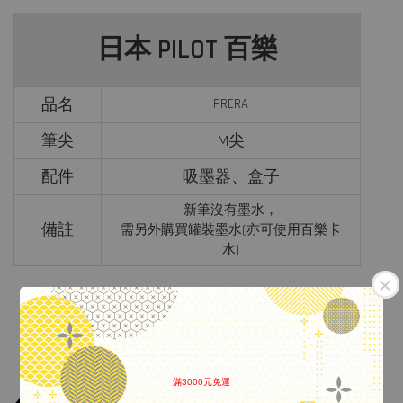
日本 PILOT 百樂
品名
PRERA
筆尖
M尖
配件
吸墨器、盒子
新筆沒有墨水，
備註
需另外購買罐裝墨水(亦可使用百樂卡
水)
滿3000元免運
.