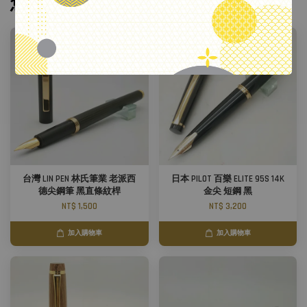
您可能也喜歡
台灣 LIN PEN 林氏筆業 老派西
日本 PILOT 百樂 ELITE 95S 14K
德尖鋼筆 黑直條紋桿
金尖 短鋼 黑
NT$ 1,500
NT$ 3,200
加入購物車
加入購物車