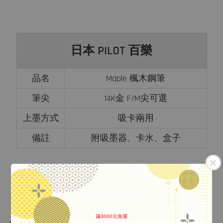
日本 PILOT 百樂
品名
Maple 楓木鋼筆
筆尖
14K金
F/M尖可選
上墨方式
吸卡兩用
備註
附吸墨器、卡水、盒子
滿3000元免運