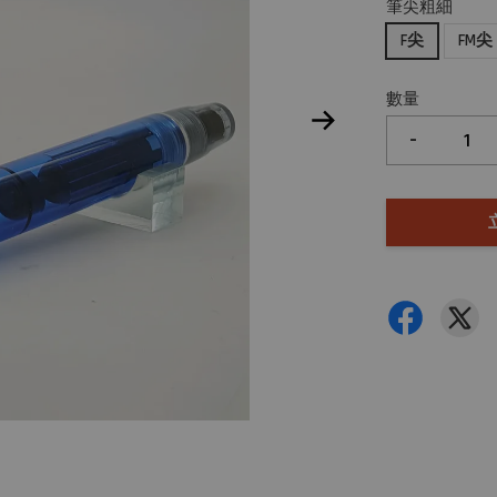
筆尖粗細
F尖
FM尖
數量
-