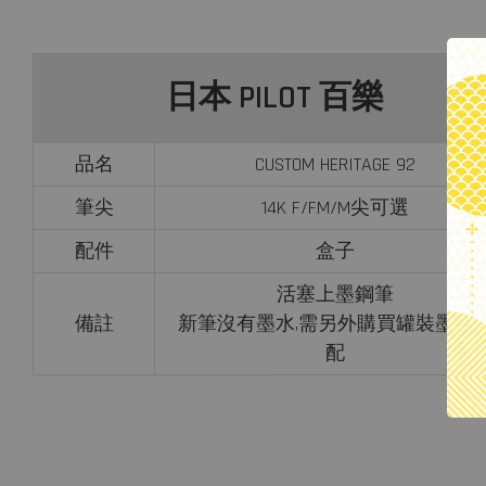
日本 PILOT 百樂
品名
CUSTOM HERITAGE 92
筆尖
14K F/FM/
M尖
可選
配件
盒子
活塞上墨鋼筆
備註
新筆沒有墨水,
需另外購買罐裝墨水
配