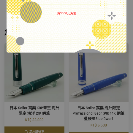
滿3000元免運
.
您可能也喜歡
日本 Sailor 寫樂 KOP筆王 海外
日本 Sailor 寫樂 海外限定
限定 海洋 21K 鋼筆
Professional Gear (PG) 14K 鋼筆
藍矮星Blue Dwarf
NT$ 32,000
NT$ 6,500
加入購物車