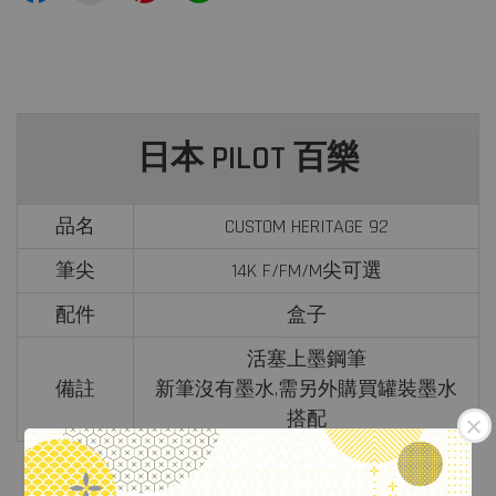
日本 PILOT 百樂
品名
CUSTOM HERITAGE 92
筆尖
14K F/FM/
M尖
可選
配件
盒子
活塞上墨鋼筆
備註
新筆沒有墨水,
需另外購買罐裝墨水
搭配