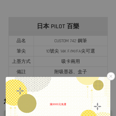
日本 PILOT 百樂
品名
CUSTOM 742 鋼筆
筆尖
10號尖 14K F/M/FA尖可選
上墨方式
吸卡兩用
備註
附吸墨器、盒子
您可能也喜歡
滿3000元免運
.