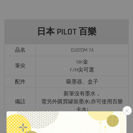
日本 PILOT 百樂
品名
CUSTOM 74
14K金
筆尖
F/M尖可選
配件
吸墨器、盒子
新筆沒有墨水，
備註
需另外購買罐裝墨水(亦可使用百樂
卡水)