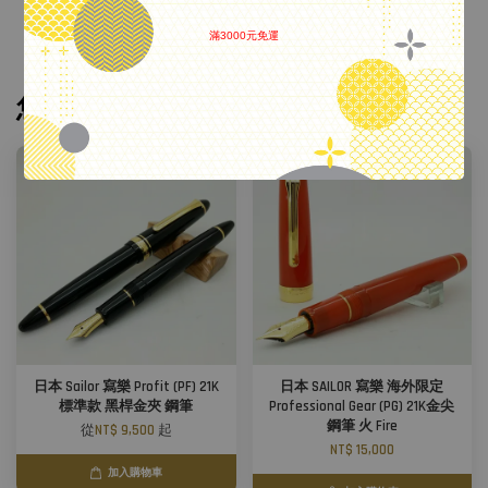
滿3000元免運
.
您可能也喜歡
日本 Sailor 寫樂 Profit (PF) 21K
日本 SAILOR 寫樂 海外限定
標準款 黑桿金夾 鋼筆
Professional Gear (PG) 21K金尖
鋼筆 火 Fire
從
NT$ 9,500
起
NT$ 15,000
加入購物車